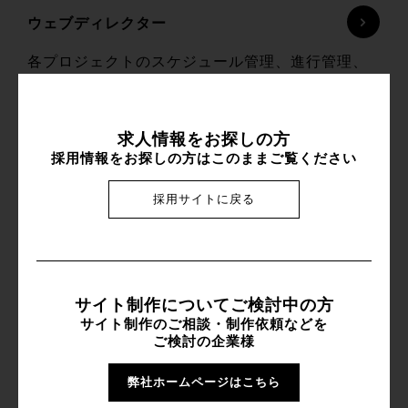
ウェブディレクター
各プロジェクトのスケジュール管理、進行管理、
品質管理など、Webソリューション全般のプロジ
ェクトマネジメントをお任せします。クライアン
トの目的や課題を正確に把握し、最適な企画提案
求人情報をお探しの方
採用情報をお探しの方は
このままご覧ください
や情報設計を行うことで、プロジェクト成功へと
導く役割を担うポジションです。
採用サイトに戻る
マークアップエンジニア / WEBコーダー
様々な業種のWEBサイトのコーディング、システ
サイト制作についてご検討中の方
ム構築が主な仕事です。使用言語はHTML、
サイト制作のご相談・制作依頼などを
ご検討の企業様
CSS、JavaScript、PHPで、システムは主に
WordPressで構築しています。
弊社ホームページはこちら