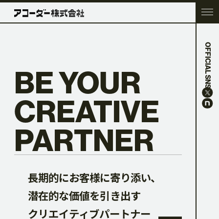
OFFICIAL SNS
TOP
BE YOUR
COMPANY
CREATIVE
PARTNER
SERVICE
0
0
WORK
0
0
長期的にお客様に寄り添い、
潜在的な価値を引き出す
ACC BLOG
1
1
クリエイティブパートナー