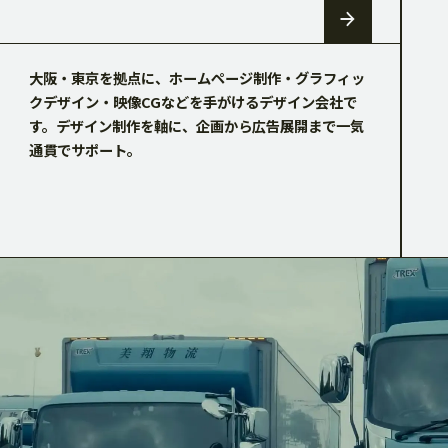
DOWNLOAD
2
2
大阪・東京を拠点に、ホームページ制作・グラフィッ
3
3
CONTACT
クデザイン・映像CGなどを手がけるデザイン会社で
す。
デザイン制作を軸に、企画から広告展開まで一気
通貫でサポート。
4
4
RECRUIT SITE
5
5
6
6
7
7
8
8