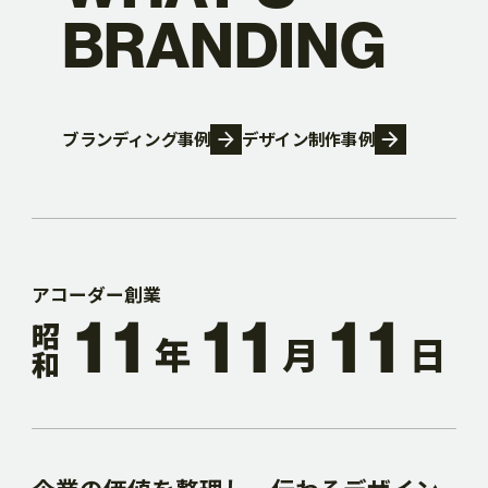
BRANDING
6
6
6
6
6
6
7
7
7
7
7
7
ブランディング事例
デザイン制作事例
8
8
8
8
8
8
9
9
9
9
9
9
アコーダー創業
1
1
1
1
1
1
昭和
年
月
日