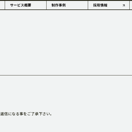
サービス概要
制作事例
採用情報
OUTLINE
情報・沿革
アコーダーの歴史
降の返信になる事をご了承下さい。