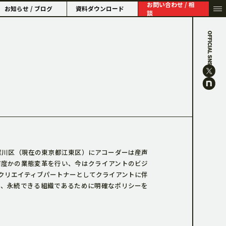
お問い合わせ / 相
お知らせ / ブログ
資料ダウンロード
談
OFFICIAL SNS
HISTORY
市深川区（現在の東京都江東区）にアコーダーは産声
何度かの業態変革を行い、今はクライアントのビジ
クリエイティブパートナーとしてクライアントに伴
し、永続できる組織であるために明確なポリシーを