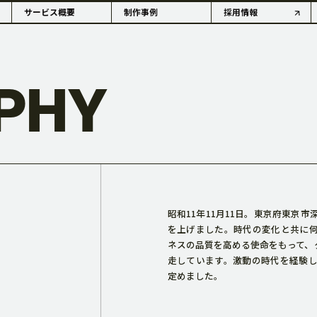
サービス概要
制作事例
採用情報
PHY
OUTLINE
昭和11年11月11日。東京府東京
を上げました。時代の変化と共に
情報・沿革
アコーダーの歴史
ネスの品質を高める使命をもって、
走しています。激動の時代を経験
定めました。