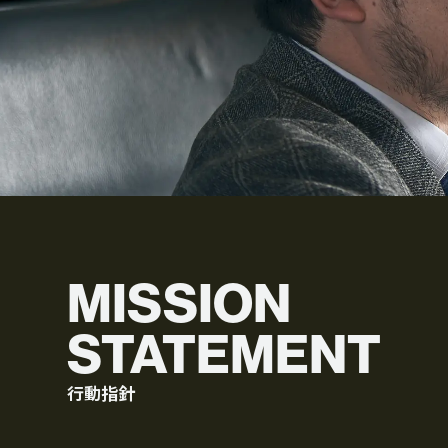
映像制作
CG制作
BRANDING
MISSION
STATEMENT
ブランディング事例
制作事例
行動指針