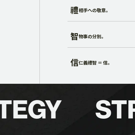
禮
相手への敬意。
智
物事の分別。
信
仁義禮智 ＝ 信。
TEGY
STR