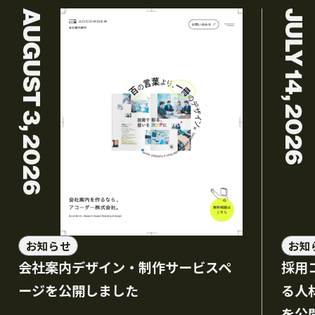
AUGUST 3, 2026
JULY 14, 2026
お知らせ
お知
会社案内デザイン・制作サービスペ
採用
ージを公開しました
る人
を公