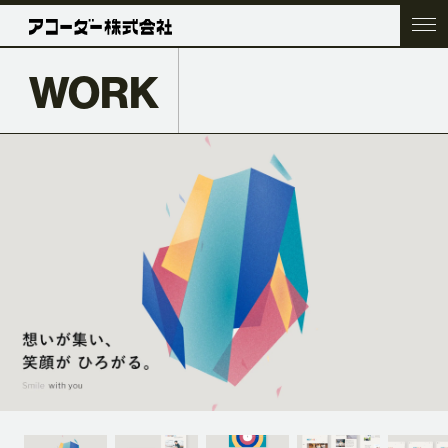
WORK
TOP
COMPANY
SERVICE
WORK
ACC BLOG