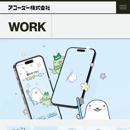
WORK
TOP
COMPANY
SERVICE
WORK
ACC BLOG