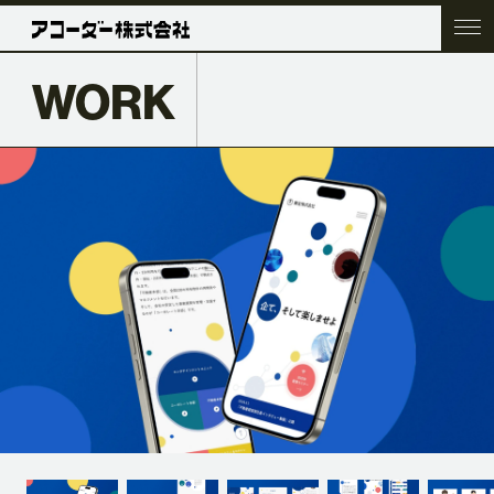
WORK
TOP
COMPANY
SERVICE
WORK
ACC BLOG