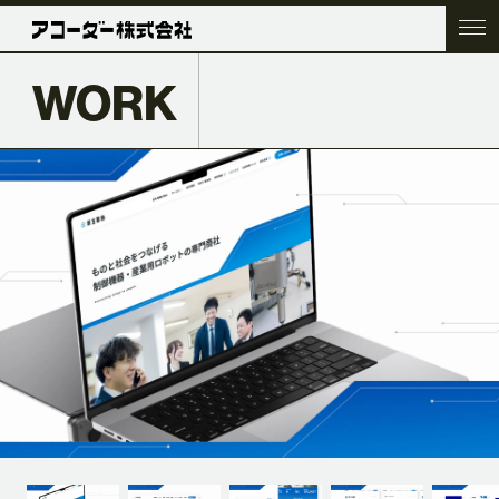
WORK
TOP
COMPANY
SERVICE
WORK
ACC BLOG