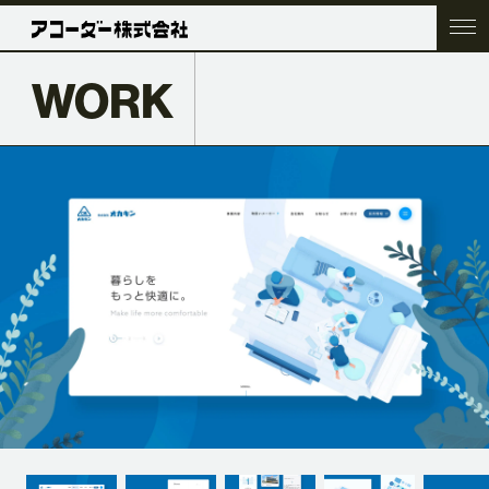
WORK
TOP
COMPANY
SERVICE
WORK
ACC BLOG