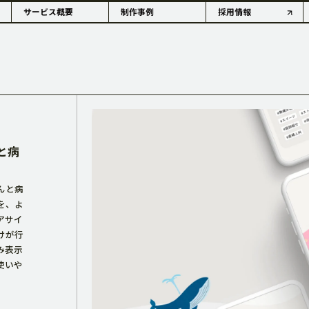
サービス概要
制作事例
採用情報
OUTLINE
と病
んと病
を、よ
アサイ
情報・沿革
アコーダーの歴史
けが行
み表示
使いや