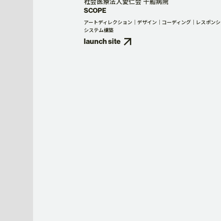
社会医療法人愛仁会 千船病院
SCOPE
アートディレクション
デザイン
コーディング
レスポンシ
システム構築
SERVICE
launch site
サービス一覧
ブランディ
VIDEO PRODUCTION