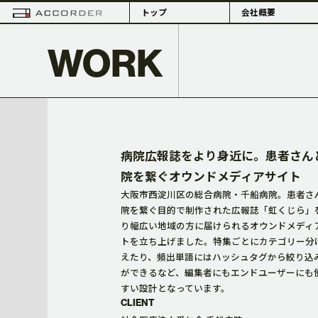
トップ
会社概要
WORK
PHILOSOPHY
病院広報誌をより身近に。患者さん
院を繋ぐオウンドメディアサイト
大阪市西淀川区の総合病院・千船病院。患者さ
院を繋ぐ目的で制作された広報誌「虹くじら」
り幅広い地域の方に届けられるオウンドメディ
理念・組織体制
概要・拠点
トを立ち上げました。特集ごとにカテゴリー分
えたり、頻出単語にはハッシュタグから絞り込
ができるなど、編集者にもエンドユーザーにも
すい設計となっています。
CLIENT