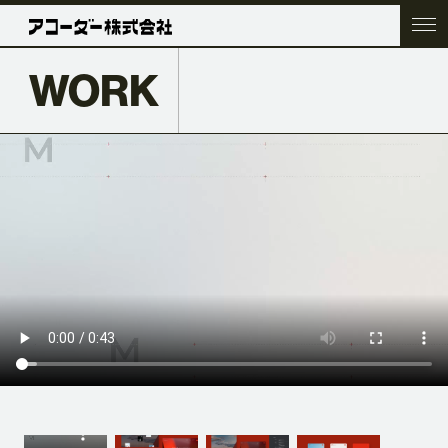
WORK
TOP
COMPANY
SERVICE
WORK
ACC BLOG