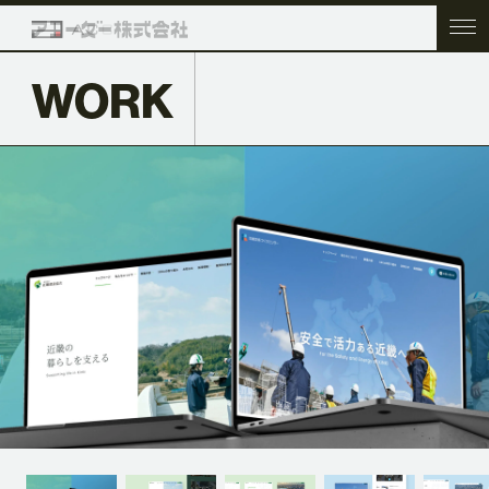
WORK
TOP
COMPANY
SERVICE
WORK
ACC BLOG