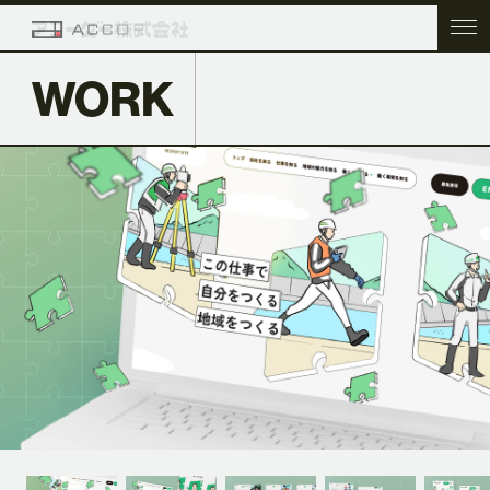
WORK
TOP
COMPANY
SERVICE
WORK
ACC BLOG