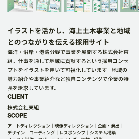
DOWNLOAD
イラストを活かし、海上土木事業と地域
CONTACT
とのつながりを伝える採用サイト
海洋・沿岸・港湾分野で事業を展開する株式会社東
RECRUIT SITE
組。仕事を通して地域に貢献するという採用コンセ
プトをイラストを用いて可視化しています。地域の
魅力紹介や事業紹介など独自コンテンツで企業の特
長を訴求しています。
CLIENT
株式会社東組
SCOPE
アートディレクション
映像ディレクション
企画・演出
デザイン
コーディング
レスポンシブ
システム構築