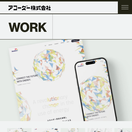
WORK
TOP
COMPANY
SERVICE
WORK
ACC BLOG