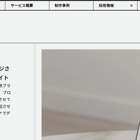
サービス概要
制作事例
採用情報
OUTLINE
ジさ
イト
新ブラ
、プロ
させて
情報・沿革
アコーダーの歴史
起させ
ナでデ