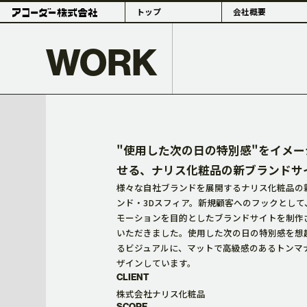
トップ
会社概要
WORK
PHILOSOPHY
"使用した次の日の特別感"をイメー
せる、ナリス化粧品の新ブランドサ
様々な自社ブランドを展開するナリス化粧品の
ンド・3Dスフィア。新規顧客へのフックとして
モーションを目的としたブランドサイトを制作
理念・組織体制
概要・拠点
いただきました。使用した次の日の特別感を想
るビジュアルに、マットで高級感のあるトンマ
ザインしています。
CLIENT
株式会社ナリス化粧品
SCOPE