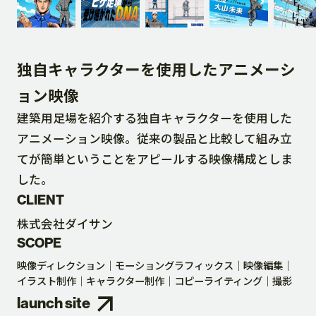
DOWNLOAD
独自キャラクターを使用したアニメーシ
CONTACT
ョン映像
建築用足場を紹介する独自キャラクターを使用した
RECRUIT SITE
アニメーション映像。従来の製品と比較して組み立
てが簡単ということをアピールする映像構成としま
した。
CLIENT
株式会社ダイサン
SCOPE
映像ディレクション
モーショングラフィックス
映像編集
イラスト制作
キャラクター制作
コピーライティング
撮影
launch site