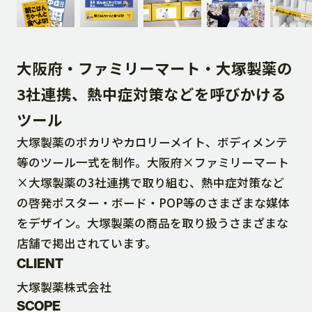
DOWNLOAD
大阪府・ファミリーマート・大塚製薬の
CONTACT
3社連携、熱中症対策などを呼びかける
ツール
RECRUIT SITE
大塚製薬のポカリやカロリーメイト、ボディメンテ
等のツール一式を制作。大阪府×ファミリーマート
×大塚製薬の3社連携で取り組む、熱中症対策など
の啓発ポスター・ボード・POP等のさまざまな媒体
をデザイン。大塚製薬の商品を取り扱うさまざまな
店舗で掲出されています。
CLIENT
大塚製薬株式会社
SCOPE