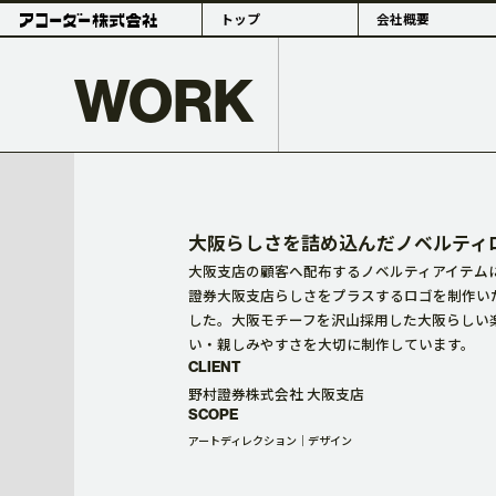
トップ
会社概要
WORK
PHILOSOPHY
大阪らしさを詰め込んだノベルティ
大阪支店の顧客へ配布するノベルティアイテム
證券大阪支店らしさをプラスするロゴを制作い
した。大阪モチーフを沢山採用した大阪らしい
い・親しみやすさを大切に制作しています。
理念・組織体制
概要・拠点
CLIENT
野村證券株式会社 大阪支店
SCOPE
アートディレクション
デザイン