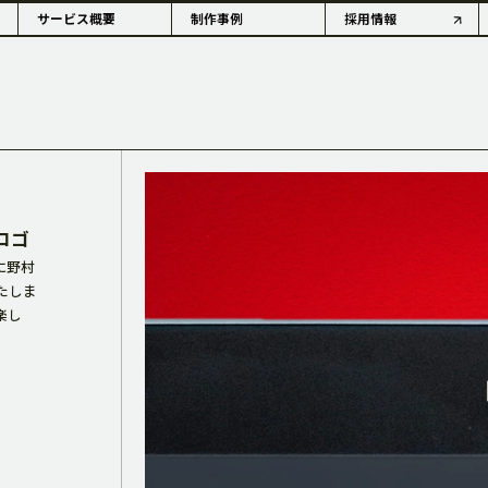
サービス概要
制作事例
採用情報
OUTLINE
ロゴ
に野村
たしま
楽し
情報・沿革
アコーダーの歴史