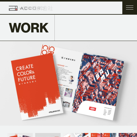
WORK
TOP
COMPANY
SERVICE
WORK
ACC BLOG