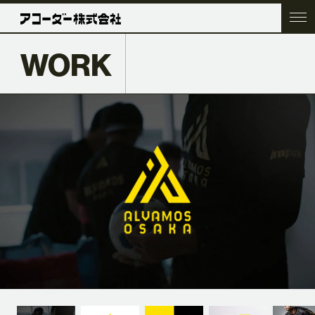
WORK
TOP
COMPANY
SERVICE
WORK
ACC BLOG