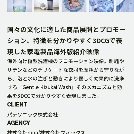
DOWNLOAD
国々の文化に適した商品展開とプロモー
CONTACT
ション、特徴を分かりやすく3DCGで表
現した家電製品海外版紹介映像
RECRUIT SITE
海外向け縦型洗濯機のプロモーション映像。刺繍や
サテンなどのデリケートな衣服を摩耗から守りなが
ら、泡と水の注ぎと動きにより優しく効果的に洗浄
する「Gentle Kizukai Wash」そのメカニズムと効
果を3DCGで分かりやすく表現しました。
CLIENT
パナソニック株式会社
AGENCY
株式会社rupa/株式会社フィックス