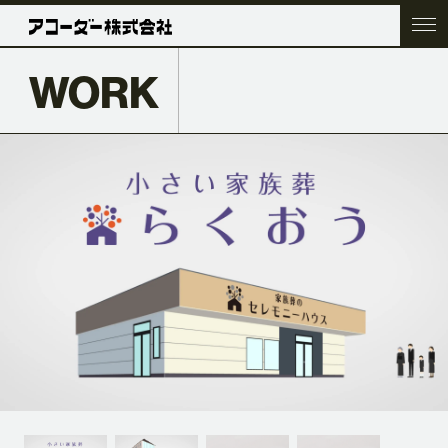
WORK
TOP
COMPANY
SERVICE
WORK
ACC BLOG