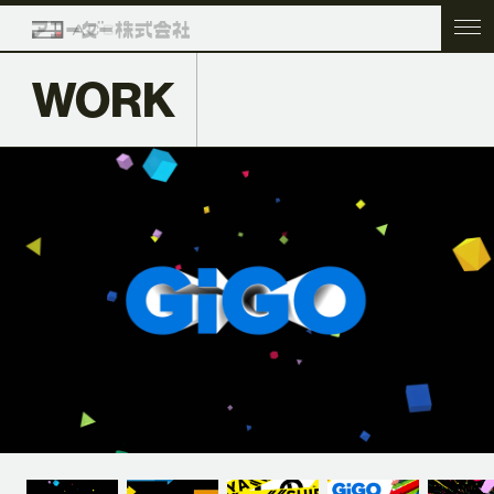
WORK
TOP
COMPANY
SERVICE
WORK
ACC BLOG