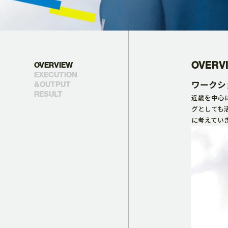
映像制作
CG制作
OVERV
OVERVIEW
EXECUTION
ワークシ
&OUTPUT
RESULT
近畿を中心
BRANDING
グとしても
に考えてい
ブランディング事例
制作事例