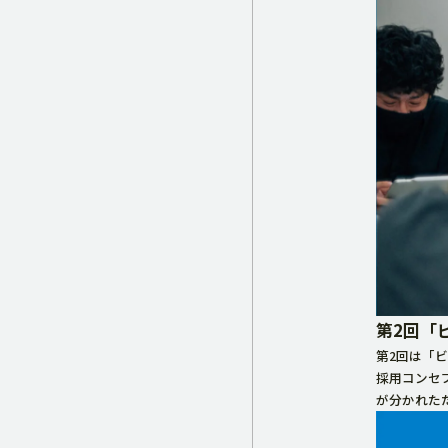
第2回「
第2回は「
採用コンセ
が分かれた