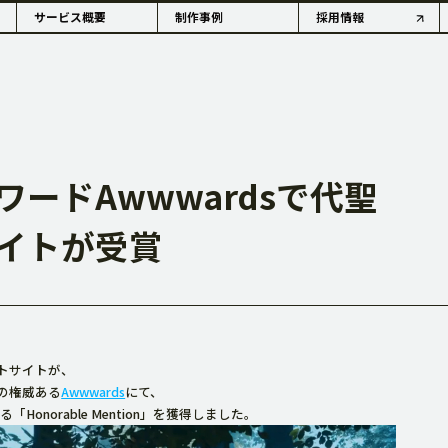
サービス概要
制作事例
採用情報
ードAwwwardsで代聖
OUTLINE
イトが受賞
情報・沿革
アコーダーの歴史
トサイトが、
の権威ある
Awwwards
にて、
norable Mention」を獲得しました。