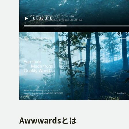
映像制作
CG制作
BRANDING
ブランディング事例
制作事例
Awwwardsとは