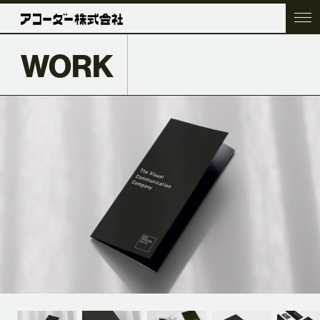
WORK
TOP
COMPANY
SERVICE
WORK
ACC BLOG